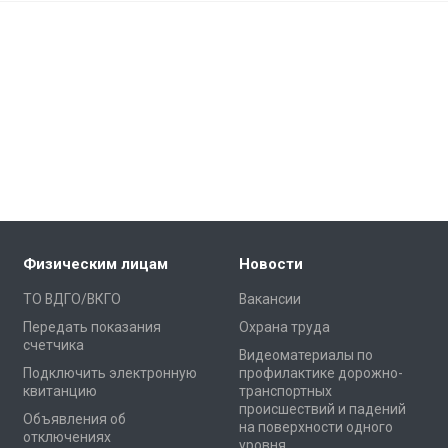
Физическим лицам
Новости
ТО ВДГО/ВКГО
Вакансии
Передать показания
Охрана труда
счетчика
Видеоматериалы по
Подключить электронную
профилактике дорожно-
квитанцию
транспортных
происшествий и падений
Объявления об
на поверхности одного
отключениях
уровня