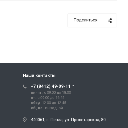
Поделиться
Наши контакты
+7 (8412) 49-09-11
пн
.-
чт
.: с 09.00 до 18.00
пт
.: с 09.00 до 16.45
обед
: 12.00 до 12.45
сб
.,
вс
.: выходной.
440061, г. Пенза, ул. Пролетарская, 80