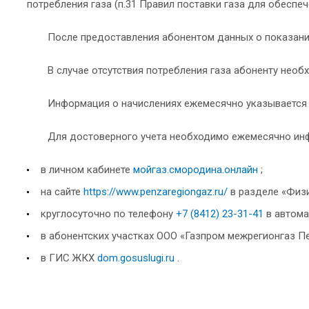
потребления газа (п.31 Правил поставки газа для обеспе
После предоставления абонентом данных о показания
В случае отсутствия потребления газа абоненту нео
Информация о начислениях ежемесячно указывается в
Для достоверного учета необходимо ежемесячно ин
в личном кабинете
мойгаз.смородина.онлайн
;
на сайте
https://www.penzaregiongaz.ru/
в разделе «Физ
круглосуточно по телефону
+7 (8412) 23-31-41
в автома
в абонентских участках ООО «Газпром межрегионгаз Пе
в ГИС ЖКХ
dom.gosuslugi.ru
.