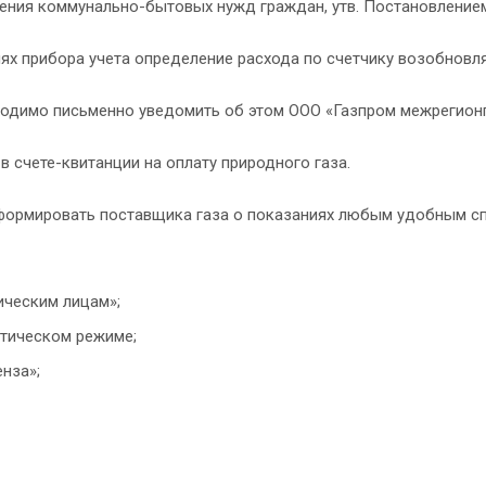
чения коммунально-бытовых нужд граждан, утв. Постановлением 
х прибора учета определение расхода по счетчику возобновля
бходимо письменно уведомить об этом ООО «Газпром межрегионг
 счете-квитанции на оплату природного газа.
формировать поставщика газа о показаниях любым удобным сп
ическим лицам»;
тическом режиме;
нза»;