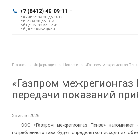
+7 (8412) 49-09-11
пн
.-
чт
.: с 09.00 до 18.00
пт
.: с 09.00 до 16.45
обед
: 12.00 до 12.45
сб
.,
вс
.: выходной.
Главная
Информация
Новости
«Газпром межрегионгаз Пенз
«Газпром межрегионгаз 
передачи показаний при
25 июня 2026
ООО «Газпром межрегионгаз Пенза» напоминает 
потребленного газа будет определяться исходя из объе