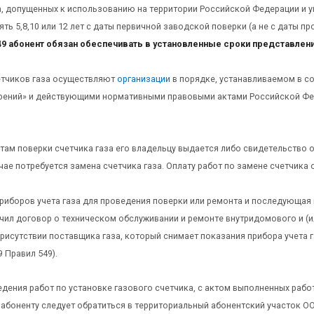
а, допущенных к использованию на территории Российской Федерации и у
ть 5,8,10 или 12 лет с даты первичной заводской поверки (а не с даты пр
549 абонент обязан обеспечивать в установленные сроки представлени
етчиков газа осуществляют
организации
в порядке, устанавливаемом в с
рений» и действующими нормативными правовыми актами Российской Феде
там поверки счетчика газа его владельцу выдается либо свидетельство о
ае потребуется замена счетчика газа. Оплату работ по замене счетчика 
иборов учета газа для проведения поверки или ремонта и последующая и
чил договор о техническом обслуживании и ремонте внутридомового и (и
рисутствии поставщика газа, который снимает показания прибора учета 
29 Правил 549).
дения работ по установке газового счетчика, с актом выполненных работ
 абоненту следует обратиться в территориальный абонентский участок О