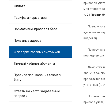
приборов учет
Оплата
может составля
п. 21 Правил 
Тарифы и нормативы
Поверку сч
Нормативно-правовая база
единства изме
владелец.
Полезные адреса
По результа
О поверке газовых счетчиков
последнем случ
Личный кабинет абонента
Демонтаж пр
абонент заклю
Правила пользования газом в
проводится в п
быту
учета газа (п. 
Ответы на часто задаваемые
вопросы
После прове
прибора учета)