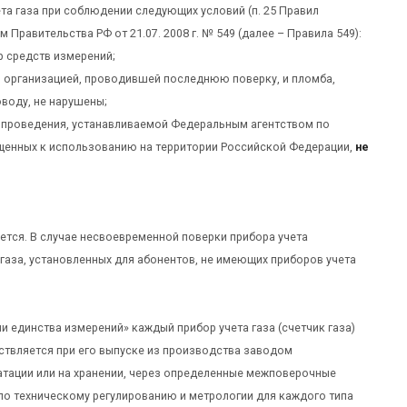
а газа при соблюдении следующих условий (п. 25 Правил
Правительства РФ от 21.07. 2008 г. № 549 (далее – Правила 549):
р средств измерений;
ли организацией, проводившей последнюю поверку, и пломба,
оводу, не нарушены;
 проведения, устанавливаемой Федеральным агентством по
ущенных к использованию на территории Российской Федерации,
не
ется. В случае несвоевременной поверки прибора учета
газа, установленных для абонентов, не имеющих приборов учета
ии единства измерений» каждый прибор учета газа (счетчик газа)
ствляется при его выпуске из производства заводом
атации или на хранении, через определенные межповерочные
о техническому регулированию и метрологии для каждого типа