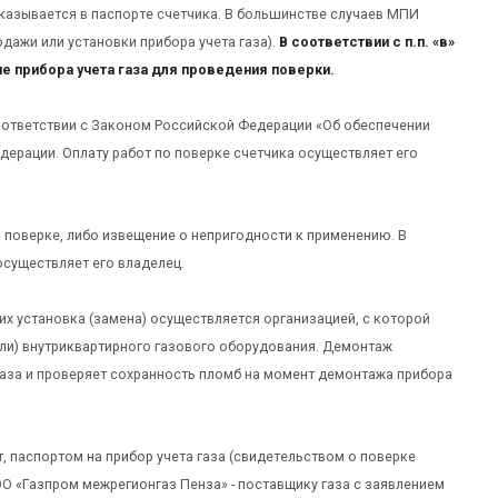
казывается в паспорте счетчика. В большинстве случаев МПИ
одажи или установки прибора учета газа).
В соответствии с п.п. «в»
е прибора учета газа для проведения поверки.
оответствии с Законом Российской Федерации «Об обеспечении
рации. Оплату работ по поверке счетчика осуществляет его
 поверке, либо извещение о непригодности к применению. В
осуществляет его владелец.
х установка (замена) осуществляется организацией, с которой
ли) внутриквартирного газового оборудования. Демонтаж
газа и проверяет сохранность пломб на момент демонтажа прибора
, паспортом на прибор учета газа (свидетельством о поверке
ОО «Газпром межрегионгаз Пенза» - поставщику газа с заявлением