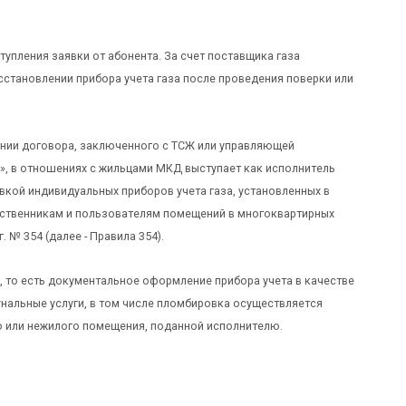
тупления заявки от абонента. За счет поставщика газа
сстановлении прибора учета газа после проведения поверки или
вании договора, заключенного с ТСЖ или управляющей
а», в отношениях с жильцами МКД выступает как исполнитель
вкой индивидуальных приборов учета газа, установленных в
бственникам и пользователям помещений в многоквартирных
 № 354 (далее - Правила 354).
 то есть документальное оформление прибора учета в качестве
нальные услуги, в том числе пломбировка осуществляется
о или нежилого помещения, поданной исполнителю.