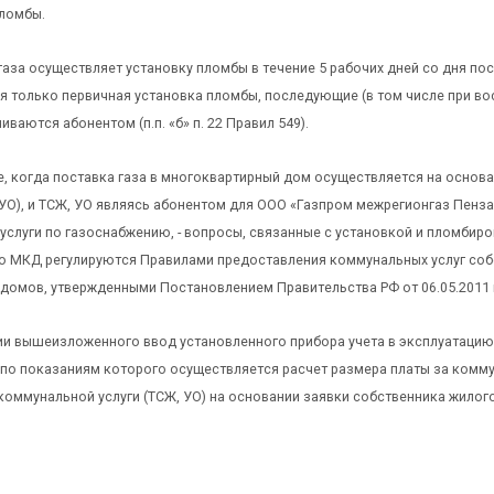
пломбы.
аза осуществляет установку пломбы в течение 5 рабочих дней со дня пос
 только первичная установка пломбы, последующие (в том числе при во
иваются абонентом (п.п. «б» п. 22 Правил 549).
е, когда поставка газа в многоквартирный дом осуществляется на осно
УО), и ТСЖ, УО являясь абонентом для ООО «Газпром межрегионгаз Пенз
слуги по газоснабжению, - вопросы, связанные с установкой и пломбиро
го МКД регулируются Правилами предоставления коммунальных услуг со
домов, утвержденными Постановлением Правительства РФ от 06.05.2011 г.
и вышеизложенного ввод установленного прибора учета в эксплуатацию,
 по показаниям которого осуществляется расчет размера платы за комму
коммунальной услуги (ТСЖ, УО) на основании заявки собственника жилог