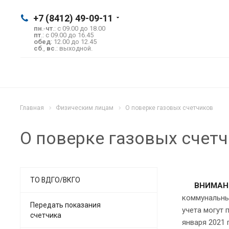
+7 (8412) 49-09-11
пн
.-
чт
.: с 09.00 до 18.00
пт
.: с 09.00 до 16.45
обед
: 12.00 до 12.45
сб
.,
вс
.: выходной.
Главная
Физическим лицам
О поверке газовых счетчиков
О поверке газовых счет
ТО ВДГО/ВКГО
ВНИМАН
коммунальны
Передать показания
учета могут 
счетчика
января 2021 