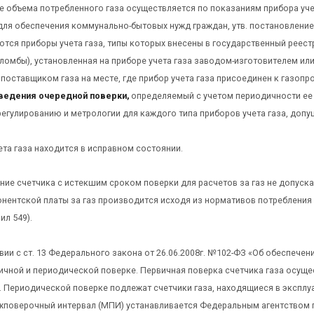
 объема потребленного газа осуществляется по показаниям прибора учет
для обеспечения коммунально-бытовых нужд граждан, утв. постановлением 
ются приборы учета газа, типы которых внесены в государственный реест
пломбы), установленная на приборе учета газа заводом-изготовителем и
поставщиком газа на месте, где прибор учета газа присоединен к газопр
ведения очередной поверки,
определяемый с учетом периодичности ее
регулированию и метрологии для каждого типа приборов учета газа, доп
чета газа находится в исправном состоянии.
ие счетчика с истекшим сроком поверки для расчетов за газ не допуска
нентской платы за газ производится исходя из нормативов потребления 
ил 549).
вии с ст. 13 Федерального закона от 26.06.2008г. №102-ФЗ «Об обеспечен
ичной и периодической поверке. Первичная поверка счетчика газа осуще
. Периодической поверке подлежат счетчики газа, находящиеся в эксплу
жповерочный интервал (МПИ) устанавливается Федеральным агентством п