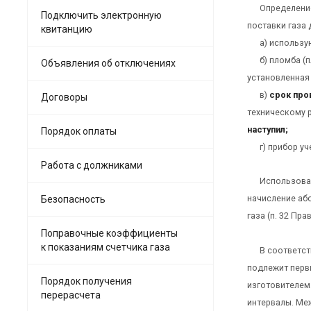
Определение
Подключить электронную
поставки газа 
квитанцию
а) использу
б) пломба (
Объявления об отключениях
установленная 
в)
срок про
Договоры
техническому 
наступил;
Порядок оплаты
г) прибор у
Работа с должниками
Использован
начисление або
Безопасность
газа (п. 32 Прав
Поправочные коэффициенты
к показаниям счетчика газа
В соответст
подлежит перв
Порядок получения
изготовителем
перерасчета
интервалы. Ме