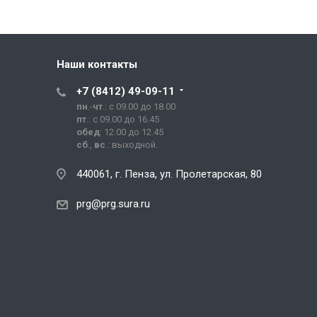
Наши контакты
+7 (8412) 49-09-11
пн
.-
чт
.: с 09.00 до 18.00
пт
.: с 09.00 до 16.45
обед
: 12.00 до 12.45
сб
.,
вс
.: выходной.
440061, г. Пенза, ул. Пролетарская, 80
prg@prg.sura.ru