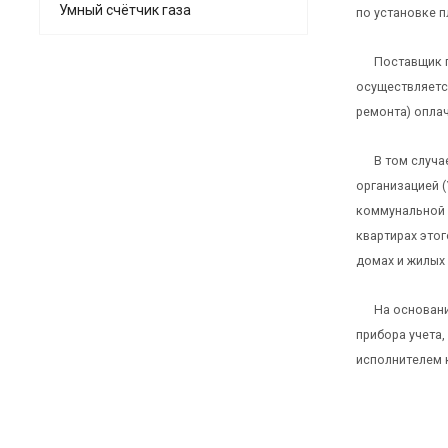
Умный счётчик газа
по установке 
Поставщик г
осуществляется
ремонта) оплач
В том случа
организацией (
коммунальной у
квартирах это
домах и жилых 
На основани
прибора учета,
исполнителем 