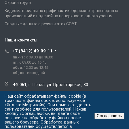
Охрана труда
Видеоматериалы по профилактике дорожно-транспортных
происшествий и падений на поверхности одного уровня
Сводные данные о результатах СОУТ
Наши контакты
+7 (8412) 49-09-11
пн
.-
чт
.: с 09.00 до 18.00
пт
.: с 09.00 до 16.45
обед
: 12.00 до 12.45
сб
.,
вс
.: выходной.
440061, г. Пенза, ул. Пролетарская, 80
Наш сайт обрабатывает файлы cookie (в
prg@prg.sura.ru
том числе, файлы cookie, используемые
«Яндекс Метрикой»). Они помогают делать
сайт удобнее для пользователей. Нажав
кнопку «Соглашаюсь», вы даете свое
Соглашаюсь
согласие на обработку файлов cookie
© ООО "Газпром межрегионгаз Пенза" Все права защищены 2026 г.
вашего браузера. Обработка данных
Разработка сайта
пользователей осуществляется в
- WAYDEV